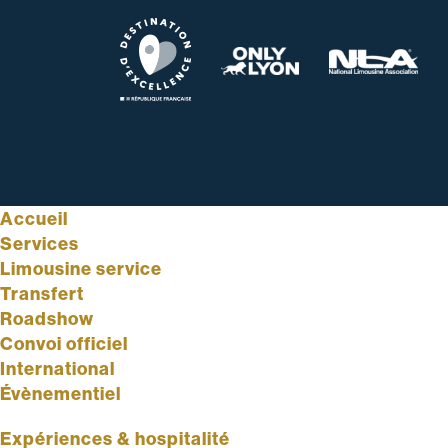
Accueil
Services
Limousine service
Transfert
Roadshow
Convoi officiel
International
Évènementiel
Expériences & hospitalité