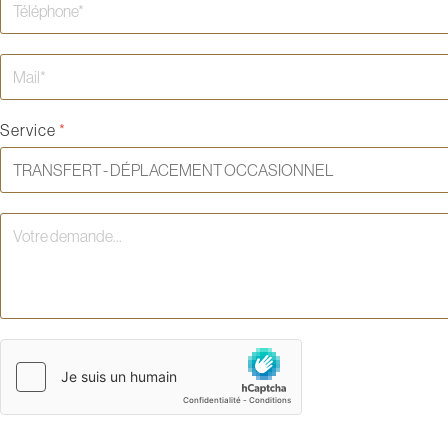
Service
*
hCaptcha
*