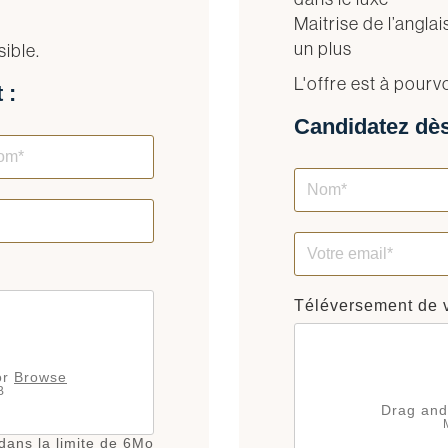
Maitrise de l’angla
un plus
sible.
L'offre est à pourv
 :
Candidatez dès
Téléversement de 
or
Browse
B
Drag and
f dans la limite de 6Mo