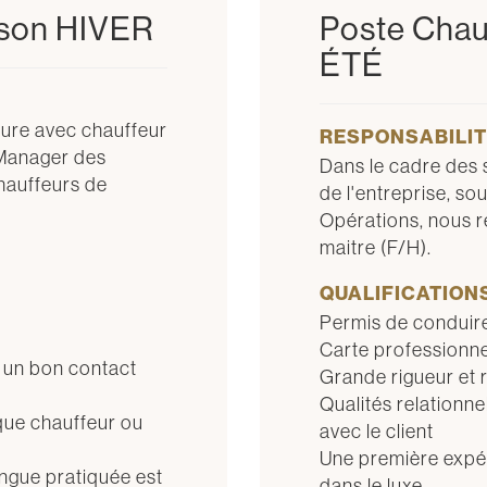
ison HIVER
Poste Chau
ÉTÉ
ture avec chauffeur
RESPONSABILI
u Manager des
Dans le cadre des 
hauffeurs de
de l'entreprise, so
Opérations, nous r
maitre (F/H).
QUALIFICATION
Permis de conduir
Carte professionn
t un bon contact
Grande rigueur et r
Qualités relationn
que chauffeur ou
avec le client
Une première expér
langue pratiquée est
dans le luxe