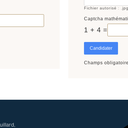
Fichier autorisé : .jp
Captcha mathémat
1 + 4 =
Candidater
Champs obligatoir
illard,