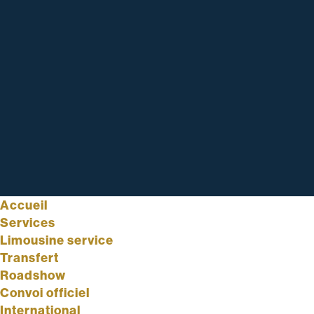
Accueil
Services
Limousine service
Transfert
Roadshow
Convoi officiel
International